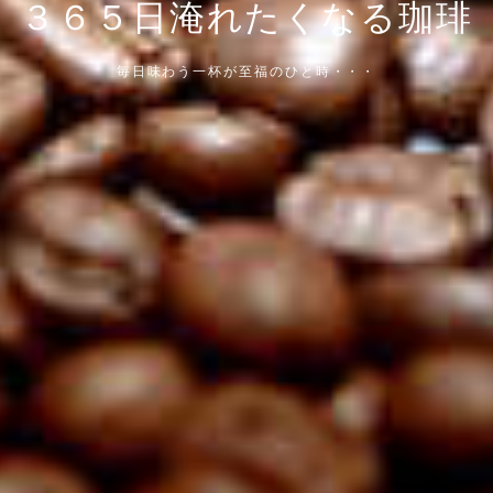
３６５日淹れたくなる珈琲
毎日味わう一杯が至福のひと時・・・